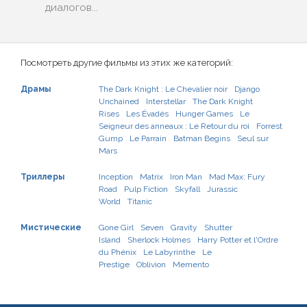
диалогов...
Посмотреть другие фильмы из этих же категорий:
Драмы
The Dark Knight : Le Chevalier noir
Django
Unchained
Interstellar
The Dark Knight
Rises
Les Évadés
Hunger Games
Le
Seigneur des anneaux : Le Retour du roi
Forrest
Gump
Le Parrain
Batman Begins
Seul sur
Mars
Триллеры
Inception
Matrix
Iron Man
Mad Max: Fury
Road
Pulp Fiction
Skyfall
Jurassic
World
Titanic
Мистические
Gone Girl
Seven
Gravity
Shutter
Island
Sherlock Holmes
Harry Potter et l'Ordre
du Phénix
Le Labyrinthe
Le
Prestige
Oblivion
Memento