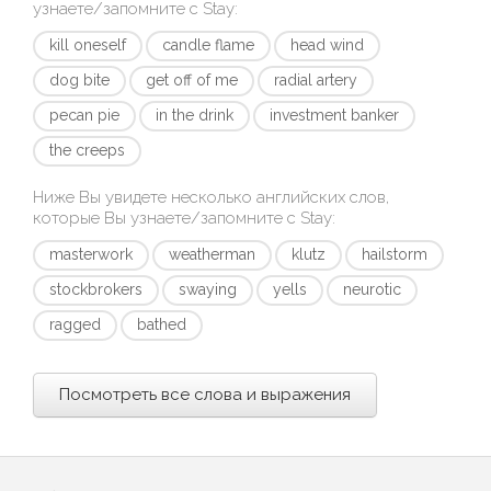
узнаете/запомните с
Stay
:
kill oneself
candle flame
head wind
dog bite
get off of me
radial artery
pecan pie
in the drink
investment banker
the creeps
Ниже Вы увидете несколько английских слов,
которые Вы узнаете/запомните с
Stay
:
masterwork
weatherman
klutz
hailstorm
stockbrokers
swaying
yells
neurotic
ragged
bathed
Посмотреть все слова и выражения