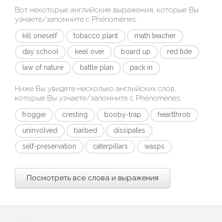
Вот некоторые английские выражения, которые Вы
узнаете/запомните с
Phénomènes
:
kill oneself
tobacco plant
math teacher
day school
keel over
board up
red tide
law of nature
battle plan
pack in
Ниже Вы увидете несколько английских слов,
которые Вы узнаете/запомните с
Phénomènes
:
froggie
cresting
booby-trap
heartthrob
uninvolved
barbed
dissipates
self-preservation
caterpillars
wasps
Посмотреть все слова и выражения