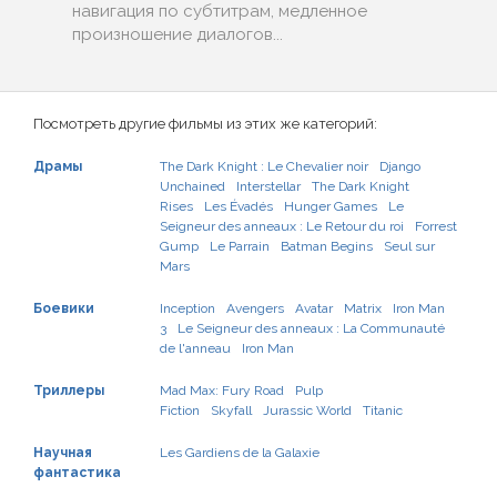
навигация по субтитрам, медленное
произношение диалогов...
Посмотреть другие фильмы из этих же категорий:
Драмы
The Dark Knight : Le Chevalier noir
Django
Unchained
Interstellar
The Dark Knight
Rises
Les Évadés
Hunger Games
Le
Seigneur des anneaux : Le Retour du roi
Forrest
Gump
Le Parrain
Batman Begins
Seul sur
Mars
Боевики
Inception
Avengers
Avatar
Matrix
Iron Man
3
Le Seigneur des anneaux : La Communauté
de l'anneau
Iron Man
Триллеры
Mad Max: Fury Road
Pulp
Fiction
Skyfall
Jurassic World
Titanic
Научная
Les Gardiens de la Galaxie
фантастика