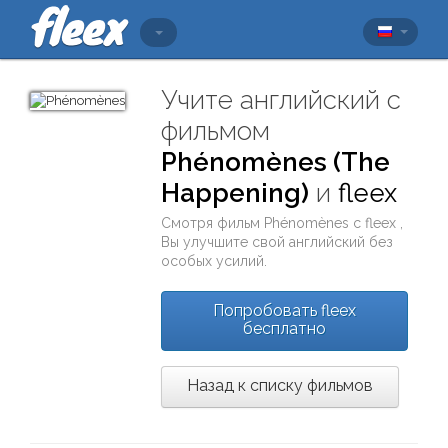
Учите английский с
фильмом
Phénomènes (The
Happening)
и
fleex
Смотря фильм
Phénomènes
с
fleex
,
Вы улучшите свой английский без
особых усилий.
Попробовать fleex
бесплатно
Назад к списку фильмов