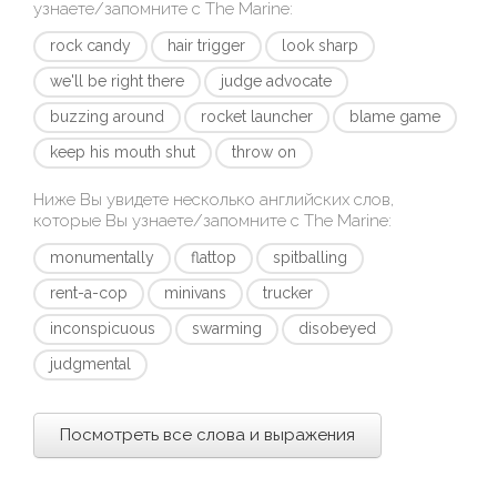
узнаете/запомните с
The Marine
:
rock candy
hair trigger
look sharp
we'll be right there
judge advocate
buzzing around
rocket launcher
blame game
keep his mouth shut
throw on
Ниже Вы увидете несколько английских слов,
которые Вы узнаете/запомните с
The Marine
:
monumentally
flattop
spitballing
rent-a-cop
minivans
trucker
inconspicuous
swarming
disobeyed
judgmental
Посмотреть все слова и выражения