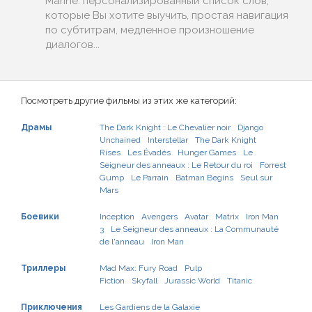
Marine: персонализированный список слов,
которые Вы хотите выучить, простая навигация
по субтитрам, медленное произношение
диалогов...
Посмотреть другие фильмы из этих же категорий:
Драмы
The Dark Knight : Le Chevalier noir
Django
Unchained
Interstellar
The Dark Knight
Rises
Les Évadés
Hunger Games
Le
Seigneur des anneaux : Le Retour du roi
Forrest
Gump
Le Parrain
Batman Begins
Seul sur
Mars
Боевики
Inception
Avengers
Avatar
Matrix
Iron Man
3
Le Seigneur des anneaux : La Communauté
de l'anneau
Iron Man
Триллеры
Mad Max: Fury Road
Pulp
Fiction
Skyfall
Jurassic World
Titanic
Приключения
Les Gardiens de la Galaxie