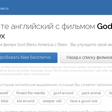
ресса
те английский с фильмом
God
ex
я фильм
God Bless America
с
fleex
, Вы улучшите свой а
робовать fleex бесплатно
Назад к списку фильмо
 на fleex не включает доступ к этому фильму. Несколько видео, доступных на Yo
тся других фильмов, например этого, Вы должны получить доступ к ним либо через
ствующий видео-файл в интернете.
которые английские выражения, которые Вы узнаете/запомни
neself
thread the needle
goof around
pack animal
f
killer
kid around
sleeper cell
have a good one
ы увидете несколько английских слов, которые Вы узнаете/з