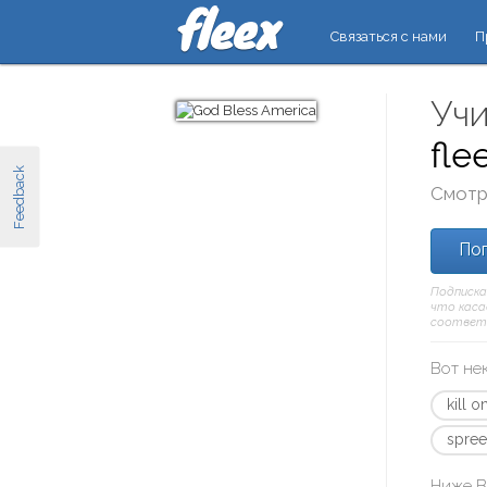
Связаться с нами
П
Учи
fle
Feedback
Смотр
Поп
Подписка
что касае
соответ
Вот не
kill o
spree 
Ниже В