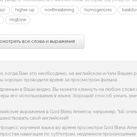
azi
higher-up
nonthreatening
homogenizes
beatd
ringtone
смотреть все слова и выражения
ся, когда Вам это необходимо, на английском и/или Вашем 
 Вы хорошо проводите время за просмотром фильма.
дренным в Ваши видео, Вы можете кликнуть на любом слове в
ры его использования в языке. Хороший способ узнать значен
ийские выражения в God Bless America, например, "kill oneself
шенствовать свой английский!
 процесс изучения языка во время просмотра God Bless Ame
, простая навигация по субтитрам, медленное произношение д