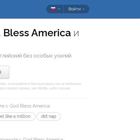
Войти
 Bless America
и
нглийский без особых усилий.
в
uTube, становятся бесплатными после подписки;
 такой сервис, как Netflix, либо скачав
те с
God Bless America
:
eel like a million
dirt nap
апомните с
God Bless America
: