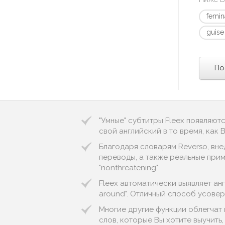
femin
guise
По
"Умные" субтитры Fleex появляют
свой английский в то время, как
Благодаря словарям Reverso, вне
переводы, а также реальные приме
"nonthreatening".
Fleex автоматически выявляет англ
around". Отличный способ усовер
Многие другие функции облегчат
слов, которые Вы хотите выучить