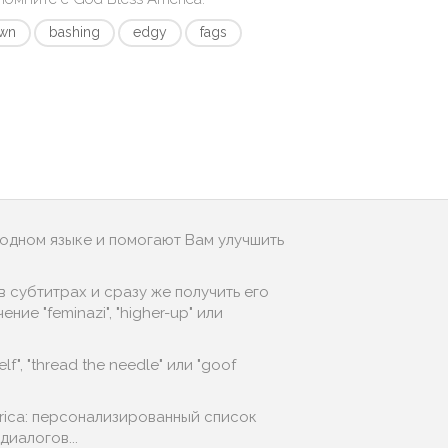
own
bashing
edgy
fags
родном языке и помогают Вам улучшить
 субтитрах и сразу же получить его
ие "feminazi", "higher-up" или
", "thread the needle" или "goof
rica: персонализированный список
иалогов...