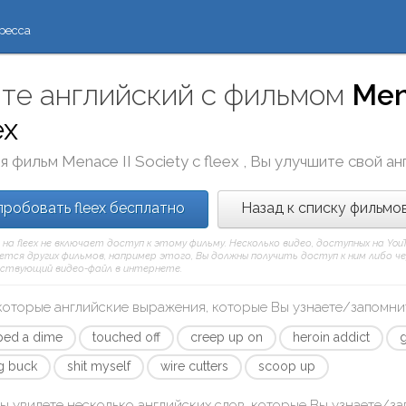
ресса
те английский с фильмом
Men
ex
я фильм
Menace II Society
с
fleex
, Вы улучшите свой ан
робовать fleex бесплатно
Назад к списку фильмо
 на fleex не включает доступ к этому фильму. Несколько видео, доступных на Yo
тся других фильмов, например этого, Вы должны получить доступ к ним либо через
ствующий видео-файл в интернете.
которые английские выражения, которые Вы узнаете/запомни
ped a dime
touched off
creep up on
heroin addict
g buck
shit myself
wire cutters
scoop up
ы увидете несколько английских слов, которые Вы узнаете/з