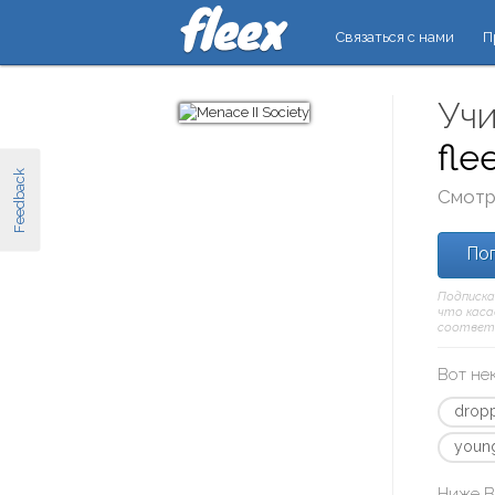
Связаться с нами
П
Учи
fle
Feedback
Смотр
Поп
Подписка
что касае
соответ
Вот не
drop
youn
Ниже В