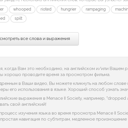
er
whooped
rioted
hungrier
rampaging
machi
ped
spilt
смотреть все слова и выражения
ся, когда Вам это необходимо, на английском и/или Вашем 
 Вы хорошо проводите время за просмотром фильма.
дренным в Ваши видео, Вы можете кликнуть на любом слове в
ры его использования в языке. Хороший способ узнать значени
ийские выражения в Menace II Society, например, "dropped a d
ать свой английский!
процесс изучения языка во время просмотра Menace II Soci
, простая навигация по субтитрам, медленное произношение д