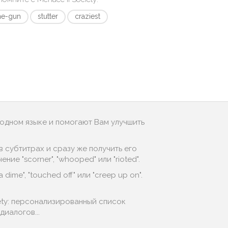
ne-gun
stutter
craziest
родном языке и помогают Вам улучшить
 субтитрах и сразу же получить его
е "scorner", "whooped" или "rioted".
ime", "touched off" или "creep up on".
ety: персонализированный список
иалогов...