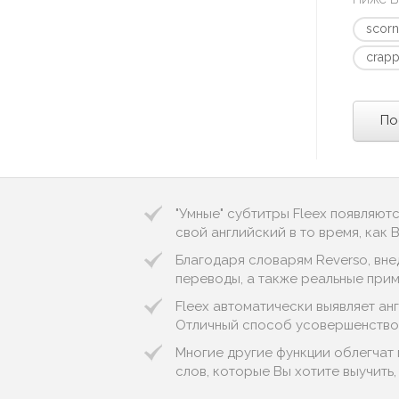
scorn
crap
По
"Умные" субтитры Fleex появляют
свой английский в то время, как
Благодаря словарям Reverso, вне
переводы, а также реальные приме
Fleex автоматически выявляет англ
Отличный способ усовершенствов
Многие другие функции облегчат 
слов, которые Вы хотите выучить