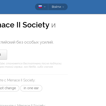
Войти
ace II Society
и
глийский без особых усилий.
в
uTube, становятся бесплатными после подписки;
 такой сервис, как Netflix, либо скачав
те с
Menace II Society
:
got change
in one ear
апомните с
Menace II Society
: