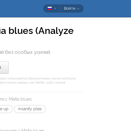
Войти
ia blues (Analyze
ий без особых усилий.
в
uTube, становятся бесплатными после подписки;
 такой сервис, как Netflix, либо скачав
те с
Mafia blues
:
e up
insanity plea
апомните с
Mafia blues
: