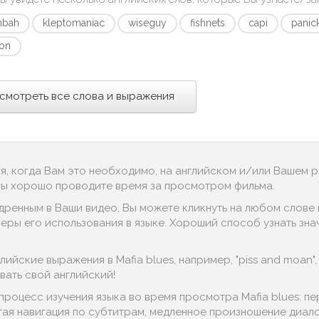
bah
kleptomaniac
wiseguy
fishnets
capi
panic
-on
смотреть все слова и выражения
ся, когда Вам это необходимо, на английском и/или Вашем 
 Вы хорошо проводите время за просмотром фильма.
дренным в Ваши видео, Вы можете кликнуть на любом слове в
еры его использования в языке. Хороший способ узнать знач
йские выражения в Mafia blues, например, "piss and moan", "bra
ать свой английский!
процесс изучения языка во время просмотра Mafia blues: п
тая навигация по субтитрам, медленное произношение диалог