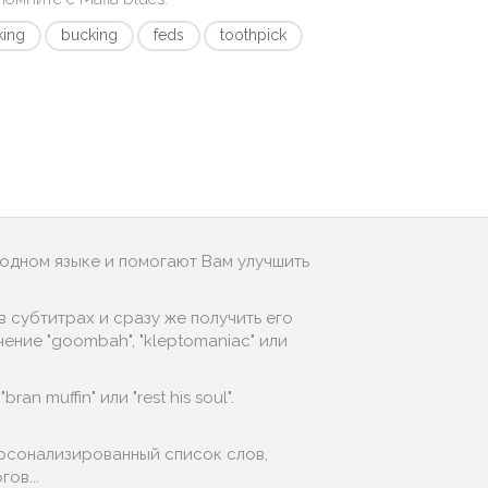
king
bucking
feds
toothpick
родном языке и помогают Вам улучшить
 субтитрах и сразу же получить его
ение "goombah", "kleptomaniac" или
n muffin" или "rest his soul".
ерсонализированный список слов,
ов...