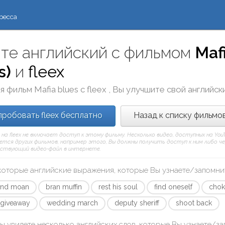
ресса
те английский с фильмом
Maf
s)
и
fleex
я фильм
Mafia blues
с
fleex
, Вы улучшите свой английск
робовать fleex бесплатно
Назад к списку фильмо
 на fleex не включает доступ к этому фильму. Несколько видео, доступных на Yo
тся других фильмов, например этого, Вы должны получить доступ к ним либо через
ствующий видео-файл в интернете.
которые английские выражения, которые Вы узнаете/запомни
and moan
bran muffin
rest his soul
find oneself
chok
 giveaway
wedding march
deputy sheriff
shoot back
ы увидете несколько английских слов, которые Вы узнаете/з