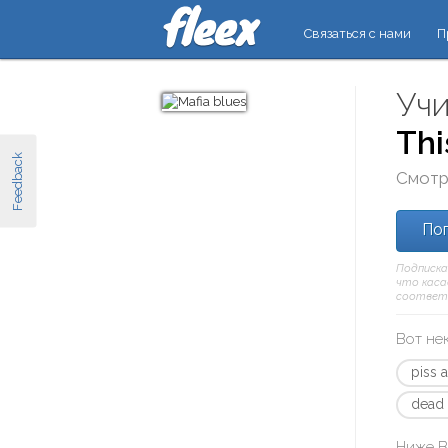
Связаться с нами
П
Учи
Thi
Feedback
Смотр
Поп
Подписка
что касае
соответ
Вот не
piss 
dead
Ниже В