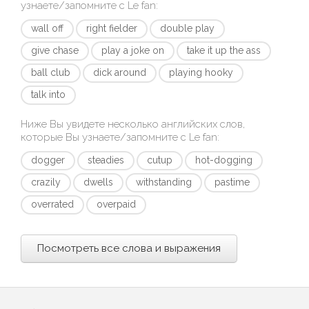
узнаете/запомните с
Le fan
:
wall off
right fielder
double play
give chase
play a joke on
take it up the ass
ball club
dick around
playing hooky
talk into
Ниже Вы увидете несколько английских слов,
которые Вы узнаете/запомните с
Le fan
:
dogger
steadies
cutup
hot-dogging
crazily
dwells
withstanding
pastime
overrated
overpaid
Посмотреть все слова и выражения