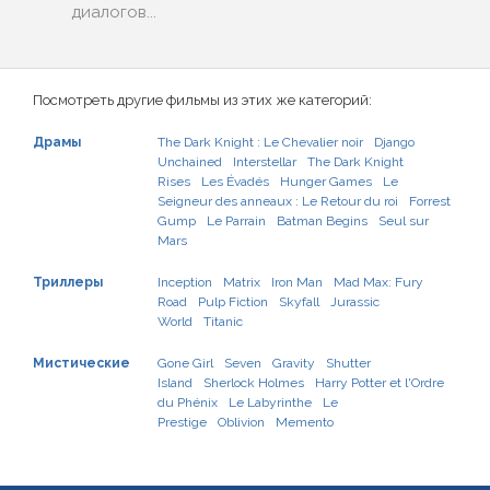
диалогов...
Посмотреть другие фильмы из этих же категорий:
Драмы
The Dark Knight : Le Chevalier noir
Django
Unchained
Interstellar
The Dark Knight
Rises
Les Évadés
Hunger Games
Le
Seigneur des anneaux : Le Retour du roi
Forrest
Gump
Le Parrain
Batman Begins
Seul sur
Mars
Триллеры
Inception
Matrix
Iron Man
Mad Max: Fury
Road
Pulp Fiction
Skyfall
Jurassic
World
Titanic
Мистические
Gone Girl
Seven
Gravity
Shutter
Island
Sherlock Holmes
Harry Potter et l'Ordre
du Phénix
Le Labyrinthe
Le
Prestige
Oblivion
Memento