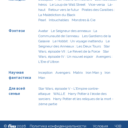
héros
Le Loup de Wall Street
Vice-versa
Là-
haut
Retour vers le futur
Pirates des Caraïbes :
La Malédiction du Black
Pearl
Intouchables
Monstres & Cie
Фэнтези
Avatar
Le Seigneur des anneaux : La
Communauté de l'anneau
Les Gardiens de la
Galaxie
Le Hobbit : Un voyage inattendu
Le
Seigneur des Anneaux : Les Deux Tours
Star
Wars, épisode VII : Le Réveil de la Force
Star
Wars, épisode IV : Un nouvel espoir
Avengers :
L'Ère d'Ultron
Научная
Inception
Avengers
Matrix
Iron Man 3
Iron
фантастика
Man
Для всей
Star Wars, épisode V - L'Empire contre-
семьи
attaque
WALL·E
Harry Potter à l'école des
sorciers
Harry Potter et les reliques de la mort -
2ème partie
fleex
©
2026
Политика конфиденциальности
Условия
ЧЗВ