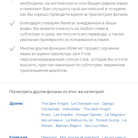
необходимо, на английском и/или Вашем родном языке
и помогают Вам улучшить свой английский в то время,
как Вы хорошо проводите время за просмотром фильма.
Благодаря словарям Reverso, внедренным в Ваши
видео, Вы можете кликнуть на любом слове в
субтитрах и сразу же получить его переводы, а также
реальные примеры его использования в языке.
Многие другие функции облегчат процесс изучения
языка во время просмотра Jack Frost:
персонализированный список слов, которые Вы хотите
выучить, простая навигация по субтитрам, медленное
произношение диалогов...
Посмотреть другие фильмы из этих же категорий:
Драмы
The Dark Knight : Le Chevalier noir
Django
Unchained
Interstellar
The Dark Knight
Rises
Les Évadés
Hunger Games
Le Seigneur
des anneaux : Le Retour du roi
Forrest Gump
Le
Parrain
Batman Begins
Seul sur Mars
Комедии
Deadpool
Moi, moche et méchant
Les nouveaux