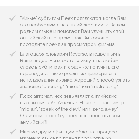
"Умные" субтитры Fleex появляются, когда Вам
это необходимо, на английском и/или Вашем
родном языке и помогают Вам улучшить свой
английский в то время, как Вы хорошо
проводите время за просмотром фильма.
Благодаря словарям Reverso, внедренным в
Ваши видео, Вы можете кликнуть на любом
слове в субтитрах и сразу же получить его
переводы, а также реальные примеры его
использования в языке. Хороший способ узнать
значение "coursing", "missis" или "mistreating".
Fleex автоматически выявляет английские
выражения в An American Haunting, например,
"mid air", "speak of the devil" или "send away".
Отличный способ усовершенствовать свой
английский!
Многие другие функции облегчат процесс
изучения языка во время просмотра An