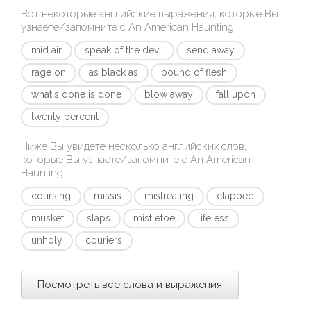
Вот некоторые английские выражения, которые Вы
узнаете/запомните с
An American Haunting
:
mid air
speak of the devil
send away
rage on
as black as
pound of flesh
what's done is done
blow away
fall upon
twenty percent
Ниже Вы увидете несколько английских слов,
которые Вы узнаете/запомните с
An American
Haunting
:
coursing
missis
mistreating
clapped
musket
slaps
mistletoe
lifeless
unholy
couriers
Посмотреть все слова и выражения