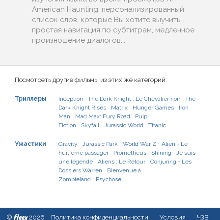
American Haunting: персонализированный
список слов, которые Вы хотите выучить,
простая навигация по субтитрам, медленное
произношение диалогов...
Посмотреть другие фильмы из этих же категорий:
Триллеры
Inception
The Dark Knight : Le Chevalier noir
The
Dark Knight Rises
Matrix
Hunger Games
Iron
Man
Mad Max: Fury Road
Pulp
Fiction
Skyfall
Jurassic World
Titanic
Ужастики
Gravity
Jurassic Park
World War Z
Alien - Le
huitième passager
Prometheus
Shining
Je suis
une légende
Aliens : Le Retour
Conjuring - Les
Dossiers Warren
Bienvenue à
Zombieland
Psychose
fleex
©
2026
Политика конфиденциальности
Условия
ЧЗВ