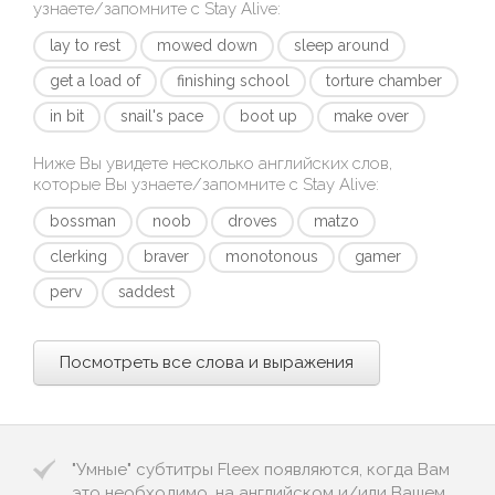
узнаете/запомните с
Stay Alive
:
lay to rest
mowed down
sleep around
get a load of
finishing school
torture chamber
in bit
snail's pace
boot up
make over
Ниже Вы увидете несколько английских слов,
которые Вы узнаете/запомните с
Stay Alive
:
bossman
noob
droves
matzo
clerking
braver
monotonous
gamer
perv
saddest
Посмотреть все слова и выражения
"Умные" субтитры Fleex появляются, когда Вам
это необходимо, на английском и/или Вашем