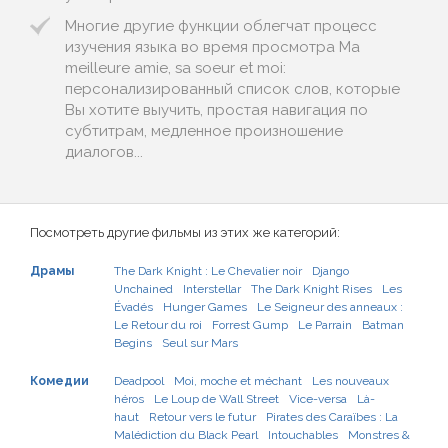
Многие другие функции облегчат процесс
изучения языка во время просмотра Ma
meilleure amie, sa soeur et moi:
персонализированный список слов, которые
Вы хотите выучить, простая навигация по
субтитрам, медленное произношение
диалогов...
Посмотреть другие фильмы из этих же категорий:
Драмы
The Dark Knight : Le Chevalier noir
Django
Unchained
Interstellar
The Dark Knight Rises
Les
Évadés
Hunger Games
Le Seigneur des anneaux :
Le Retour du roi
Forrest Gump
Le Parrain
Batman
Begins
Seul sur Mars
Комедии
Deadpool
Moi, moche et méchant
Les nouveaux
héros
Le Loup de Wall Street
Vice-versa
Là-
haut
Retour vers le futur
Pirates des Caraïbes : La
Malédiction du Black Pearl
Intouchables
Monstres &