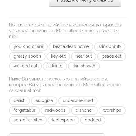
Вот некоторые английские выражения, которые Вы
узнаете/запомните с
Ma meilleure amie, sa soeur et
moi
:
you kind of are
beat a dead horse
stink bomb
greasy spoon
key out
hear out
peace out
weirded out
talk into
rain shower
Ниже Вы увидете несколько английских слов,
которые Вы узнаете/запомните с
Ma meilleure amie,
sa soeur et moi
:
delish
eulogize
underwhelmed
forgettable
redwoods
dishonor
worships
son-of-a-bitch
tablespoon
dodged