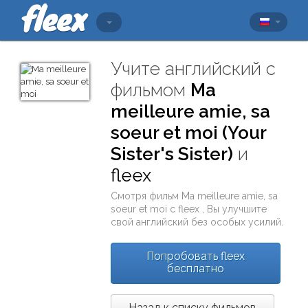
Учите английский с
фильмом
Ma
meilleure amie, sa
soeur et moi (Your
Sister's Sister)
и
fleex
Смотря фильм
Ma meilleure amie, sa
soeur et moi
с
fleex
, Вы улучшите
свой английский без особых усилий.
Попробовать fleex
бесплатно
Назад к списку фильмов