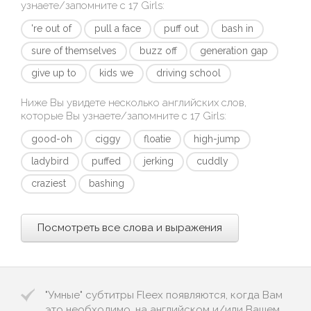
узнаете/запомните с
17 Girls
:
're out of
pull a face
puff out
bash in
sure of themselves
buzz off
generation gap
give up to
kids we
driving school
Ниже Вы увидете несколько английских слов,
которые Вы узнаете/запомните с
17 Girls
:
good-oh
ciggy
floatie
high-jump
ladybird
puffed
jerking
cuddly
craziest
bashing
Посмотреть все слова и выражения
"Умные" субтитры Fleex появляются, когда Вам
это необходимо, на английском и/или Вашем