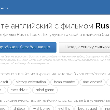
ресса
те английский с фильмом
Rus
я фильм
Rush
с
fleex
, Вы улучшите свой английский без
робовать fleex бесплатно
Назад к списку фильмо
 на fleex не включает доступ к этому фильму. Несколько видео, доступных на Yo
тся других фильмов, например этого, Вы должны получить доступ к ним либо через
ствующий видео-файл в интернете.
которые английские выражения, которые Вы узнаете/запомни
neself
victory celebration
bean counter
find oneself
lt
race driver
mind game
ы увидете несколько английских слов, которые Вы узнаете/з
head
shitbox
wishbones
eighths
bedraggled
in