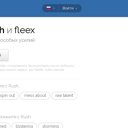
Войти
h
и
fleex
 особых усилий.
в
uTube, становятся бесплатными после подписки;
 такой сервис, как Netflix, либо скачав
те с
Rush
:
spin out
mess about
raw talent
апомните с
Rush
:
bred
blistering
storming