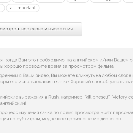
l
all-important
смотреть все слова и выражения
ся, когда Вам это необходимо, на английском и/или Вашем 
 Вы хорошо проводите время за просмотром фильма.
дренным в Ваши видео, Вы можете кликнуть на любом слове в
ры его использования в языке. Хороший способ узнать значен
йские выражения в Rush, например, "kill oneself", "victory ce
английский!
 процесс изучения языка во время просмотра Rush: персона
гация по субтитрам, медленное произношение диалогов...