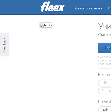
Связаться с нами
П
Учи
Смотр
Feedback
Поп
Подписка
что касае
соответ
Вот не
kill o
fan be
Ниже В
hot-