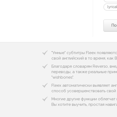
lyrica
По
"Умные" субтитры Fleex появляют
свой английский в то время, как
Благодаря словарям Reverso, вне
переводы, а также реальные приме
"wishbones".
Fleex автоматически выявляет англи
способ усовершенствовать свой 
Многие другие функции облегчат
Вы хотите выучить, простая нави