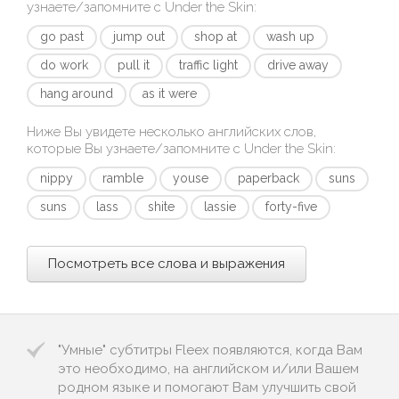
узнаете/запомните с
Under the Skin
:
go past
jump out
shop at
wash up
do work
pull it
traffic light
drive away
hang around
as it were
Ниже Вы увидете несколько английских слов,
которые Вы узнаете/запомните с
Under the Skin
:
nippy
ramble
youse
paperback
suns
suns
lass
shite
lassie
forty-five
Посмотреть все слова и выражения
"Умные" субтитры Fleex появляются, когда Вам
это необходимо, на английском и/или Вашем
родном языке и помогают Вам улучшить свой