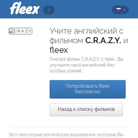
Учите английский с
фильмом
C.R.A.Z.Y.
и
fleex
Смотря фильм
C.R.A.Z.Y.
с
fleex
, Вы
улучшите свой английский без
особых усилий.
Попробовать fleex
бесплатно
Назад к списку фильмов
Вот некоторые английские выражения, которые Вы