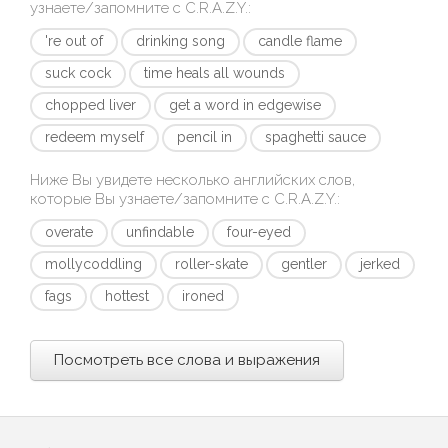
узнаете/запомните с
C.R.A.Z.Y.
:
're out of
drinking song
candle flame
suck cock
time heals all wounds
chopped liver
get a word in edgewise
redeem myself
pencil in
spaghetti sauce
Ниже Вы увидете несколько английских слов,
которые Вы узнаете/запомните с
C.R.A.Z.Y.
:
overate
unfindable
four-eyed
mollycoddling
roller-skate
gentler
jerked
fags
hottest
ironed
Посмотреть все слова и выражения