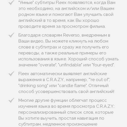
"Умные" субтитры Fleex появляются, когда Вам
это необходимо, на английском и/или Вашем
родном языке и помогают Вам улучшить свой
английский в то время, как Вы хорошо
проводите время за просмотром фильма.
Благодаря словарям Reverso, внедренным в
Ваши видео, Вы можете кликнуть на любом
слове в субтитрах и сразу же получить его
переводы, а также реальные примеры его
использования в языке. Хороший способ узнать
значение "overate", "unfindable" или "four-eyed".
Fleex автоматически выявляет английские
выражения в C.R.A.Z.Y., например, "'re out of",
"drinking song" или "candle flame". Отличный
способ усовершенствовать свой английский!
Многие другие функции облегчат процесс
изучения языка во время просмотра C.R.A.Z.Y.:
персонализированный список слов, которые
Вы хотите выучить, простая навигация по
субтитрам, медленное произношение