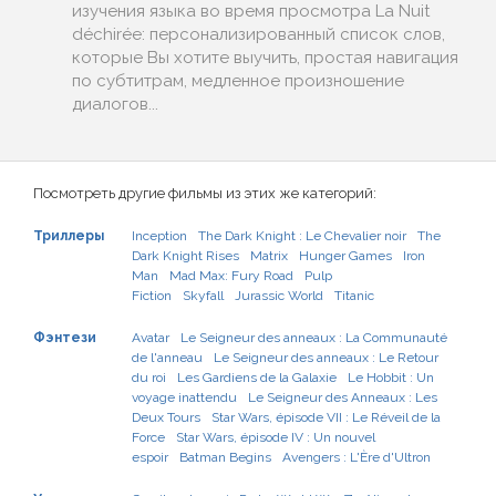
изучения языка во время просмотра La Nuit
déchirée: персонализированный список слов,
которые Вы хотите выучить, простая навигация
по субтитрам, медленное произношение
диалогов...
Посмотреть другие фильмы из этих же категорий:
Триллеры
Inception
The Dark Knight : Le Chevalier noir
The
Dark Knight Rises
Matrix
Hunger Games
Iron
Man
Mad Max: Fury Road
Pulp
Fiction
Skyfall
Jurassic World
Titanic
Фэнтези
Avatar
Le Seigneur des anneaux : La Communauté
de l'anneau
Le Seigneur des anneaux : Le Retour
du roi
Les Gardiens de la Galaxie
Le Hobbit : Un
voyage inattendu
Le Seigneur des Anneaux : Les
Deux Tours
Star Wars, épisode VII : Le Réveil de la
Force
Star Wars, épisode IV : Un nouvel
espoir
Batman Begins
Avengers : L'Ère d'Ultron