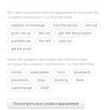
Вот некоторые английские выражения, которые Вы
узнаете/запомните с
La Nuit déchirée
:
medium of exchange
hold the phone
ask out
picks me up
talk out
get with the program
pumpkin pie
fire drill
part out
get the point
Ниже Вы увидете несколько английских слов,
которые Вы узнаете/запомните с
La Nuit déchirée
:
sorries
sleepwalker
hissy
graveyards
gravestone
strays
blushing
fakes
supercharger
ASAP
Посмотреть все слова и выражения