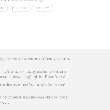
ers
postmark
tumblers
родном языке и помогают Вам улучшить
 субтитрах и сразу же получить его
"playacting", "billfold" или "recut".
ctric eye" или "run a risk". Отличный
e: персонализированный список слов,
ов...