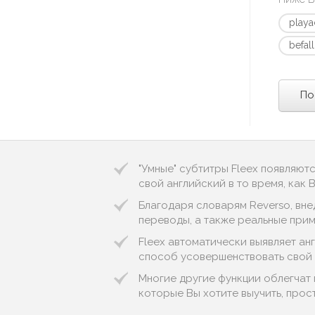
playa
befall
По
"Умные" субтитры Fleex появляют
свой английский в то время, как
Благодаря словарям Reverso, вне
переводы, а также реальные пример
Fleex автоматически выявляет англи
способ усовершенствовать свой 
Многие другие функции облегчат 
которые Вы хотите выучить, прос