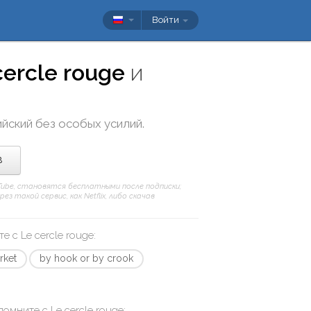
Войти
cercle rouge
и
ийский без особых усилий.
в
uTube, становятся бесплатными после подписки;
 такой сервис, как Netflix, либо скачав
те с
Le cercle rouge
:
rket
by hook or by crook
апомните с
Le cercle rouge
: