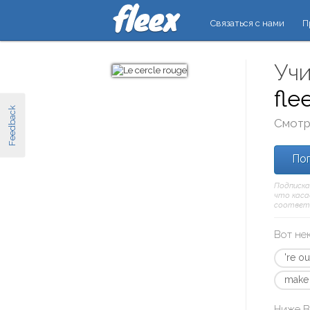
Связаться с нами
П
Учи
fle
Feedback
Смотр
Поп
Подписка
что касае
соответ
Вот не
're ou
make 
Ниже В