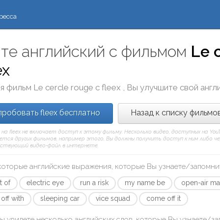
ресса
те английский с фильмом
Le 
ex
я фильм
Le cercle rouge
с
fleex
, Вы улучшите свой англ
робовать fleex бесплатно
Назад к списку фильмо
 на fleex не включает доступ к этому фильму. Несколько видео, доступных на Yo
тся других фильмов, например этого, Вы должны получить доступ к ним либо через
ствующий видео-файл в интернете.
которые английские выражения, которые Вы узнаете/запомни
t of
electric eye
run a risk
my name be
open-air ma
off with
sleeping car
vice squad
come off it
ы увидете несколько английских слов, которые Вы узнаете/з