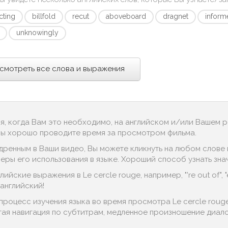
cting
billfold
recut
aboveboard
dragnet
inform
unknowingly
смотреть все слова и выражения
ся, когда Вам это необходимо, на английском и/или Вашем 
 Вы хорошо проводите время за просмотром фильма.
дренным в Ваши видео, Вы можете кликнуть на любом слове в
ы его использования в языке. Хороший способ узнать значение 
йские выражения в Le cercle rouge, например, "'re out of", "ele
английский!
процесс изучения языка во время просмотра Le cercle roug
тая навигация по субтитрам, медленное произношение диалог