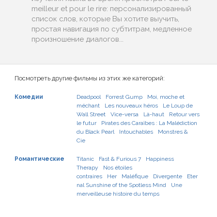
meilleur et pour le rire: персонализированный
список слов, которые Вы хотите выучить,
простая навигация по субтитрам, медленное
произношение диалогов...
Посмотреть другие фильмы из этих же категорий:
Комедии
Deadpool
Forrest Gump
Moi, moche et
méchant
Les nouveaux héros
Le Loup de
Wall Street
Vice-versa
Là-haut
Retour vers
le futur
Pirates des Caraïbes : La Malédiction
du Black Pearl
Intouchables
Monstres &
Cie
Романтические
Titanic
Fast & Furious 7
Happiness
Therapy
Nos étoiles
contraires
Her
Maléfique
Divergente
Eter
nal Sunshine of the Spotless Mind
Une
merveilleuse histoire du temps