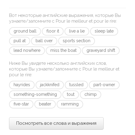
Вот некоторые английские выражения, которые Вы
узнаете/запомните с
Pour le meilleur et pour le rire
:
ground ball
floor it
live a lie
sleep late
pull at
ball over
sports section
lead nowhere
miss the boat
graveyard shift
Ниже Вы увидете несколько английских слов,
которые Вы узнаете/запомните с
Pour le meilleur et
pour le rire
:
hayrides
jackknifed
tussled
part-owner
something-something
tout
chimp
five-star
beater
ramming
Посмотреть все слова и выражения