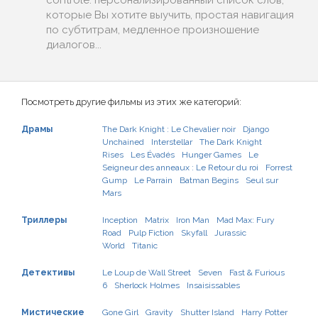
contrôle: персонализированный список слов,
которые Вы хотите выучить, простая навигация
по субтитрам, медленное произношение
диалогов...
Посмотреть другие фильмы из этих же категорий:
Драмы
The Dark Knight : Le Chevalier noir
Django
Unchained
Interstellar
The Dark Knight
Rises
Les Évadés
Hunger Games
Le
Seigneur des anneaux : Le Retour du roi
Forrest
Gump
Le Parrain
Batman Begins
Seul sur
Mars
Триллеры
Inception
Matrix
Iron Man
Mad Max: Fury
Road
Pulp Fiction
Skyfall
Jurassic
World
Titanic
Детективы
Le Loup de Wall Street
Seven
Fast & Furious
6
Sherlock Holmes
Insaisissables
Мистические
Gone Girl
Gravity
Shutter Island
Harry Potter