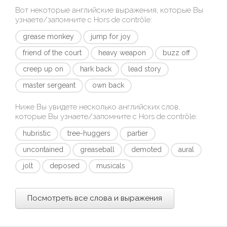
Вот некоторые английские выражения, которые Вы
узнаете/запомните с
Hors de contrôle
:
grease monkey
jump for joy
friend of the court
heavy weapon
buzz off
creep up on
hark back
lead story
master sergeant
own back
Ниже Вы увидете несколько английских слов,
которые Вы узнаете/запомните с
Hors de contrôle
:
hubristic
tree-huggers
partier
uncontained
greaseball
demoted
aural
jolt
deposed
musicals
Посмотреть все слова и выражения