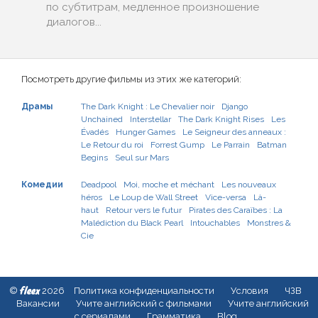
по субтитрам, медленное произношение
диалогов...
Посмотреть другие фильмы из этих же категорий:
Драмы
The Dark Knight : Le Chevalier noir
Django
Unchained
Interstellar
The Dark Knight Rises
Les
Évadés
Hunger Games
Le Seigneur des anneaux :
Le Retour du roi
Forrest Gump
Le Parrain
Batman
Begins
Seul sur Mars
Комедии
Deadpool
Moi, moche et méchant
Les nouveaux
héros
Le Loup de Wall Street
Vice-versa
Là-
haut
Retour vers le futur
Pirates des Caraïbes : La
Malédiction du Black Pearl
Intouchables
Monstres &
Cie
fleex
©
2026
Политика конфиденциальности
Условия
ЧЗВ
Вакансии
Учите английский с фильмами
Учите английский
с сериалами
Грамматика
Blog