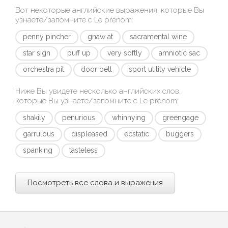
Вот некоторые английские выражения, которые Вы
узнаете/запомните с
Le prénom
:
penny pincher
gnaw at
sacramental wine
star sign
puff up
very softly
amniotic sac
orchestra pit
door bell
sport utility vehicle
Ниже Вы увидете несколько английских слов,
которые Вы узнаете/запомните с
Le prénom
:
shakily
penurious
whinnying
greengage
garrulous
displeased
ecstatic
buggers
spanking
tasteless
Посмотреть все слова и выражения