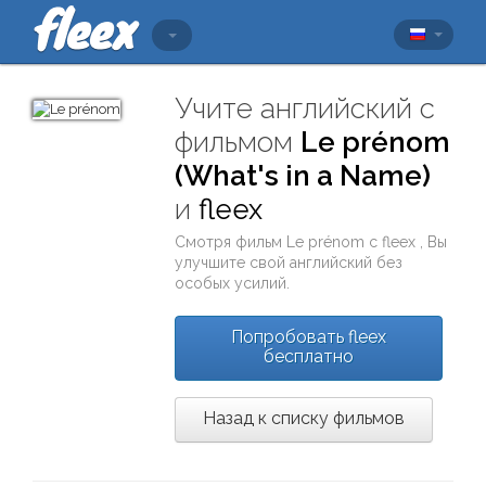
Учите английский с
фильмом
Le prénom
(What's in a Name)
и
fleex
Смотря фильм
Le prénom
с
fleex
, Вы
улучшите свой английский без
особых усилий.
Попробовать fleex
бесплатно
Назад к списку фильмов