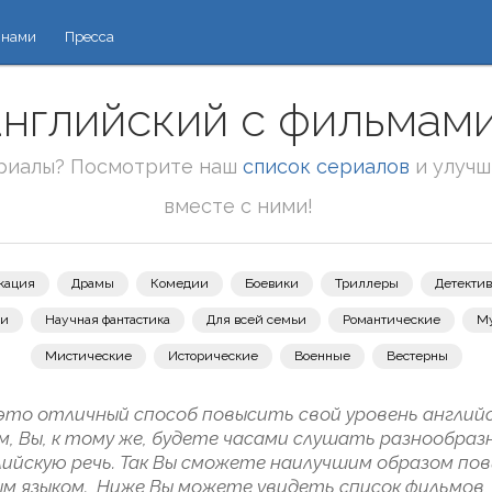
 нами
Пресса
английский с фильмами 
риалы? Посмотрите наш
список сериалов
и улучш
вместе с ними!
кация
Драмы
Комедии
Боевики
Триллеры
Детекти
зи
Научная фантастика
Для всей семьи
Романтические
М
Мистические
Исторические
Военные
Вестерны
это отличный способ повысить свой уровень английс
м, Вы, к тому же, будете часами слушать разнообраз
ийскую речь. Так Вы сможете наилучшим образом пов
м языком. Ниже Вы можете увидеть список фильмов,