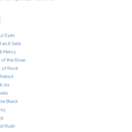
ur Eyes
as It Gets
& Mercy
of the Rose
 of Rock
Patriot
l 211
xels
oe Black
Joy
9
st Rush