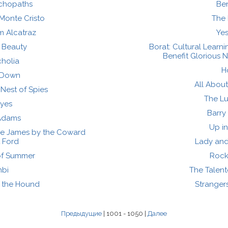
chopaths
Be
Monte Cristo
The 
m Alcatraz
Ye
 Beauty
Borat: Cultural Learn
Benefit Glorious 
holia
H
g Down
All Abou
 Nest of Spies
The L
Eyes
Barry
Adams
Up in
sse James by the Coward
 Ford
Lady and
of Summer
Rock
bi
The Talent
 the Hound
Strangers
Предыдущие
| 1001 - 1050 |
Далее