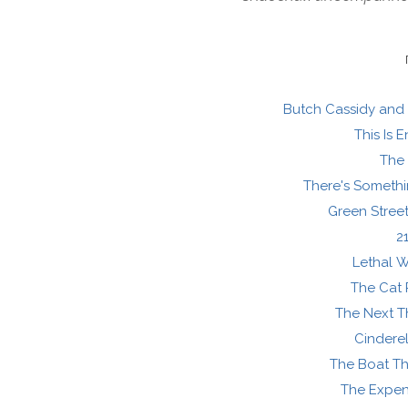
Butch Cassidy and
This Is 
The 
There's Someth
Green Stree
2
Lethal 
The Cat 
The Next T
Cindere
The Boat T
The Expen