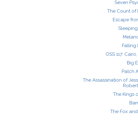
Seven Psy
The Count of 
Escape fro
Sleeping
Melanc
Fallin
OSS 117: Cairo,
Big 
Patch 
The Assassination of Je
Robert
The Kings 
Bam
The Fox and