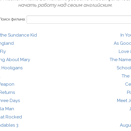
начать работу над своим английским.
Поиск фильма:
 the Sundance Kid
In Yo
England
As Good 
Fly
Love 
ing About Mary
The Name 
t Hooligans
School
1
The 
Weapon
Cel
Returns
Pi
hree Days
Meet J
lla Man
hat Rocked
dables 3
Augu