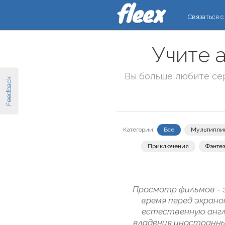
Связаться с
Учите 
Вы больше любите се
Feedback
Категории:
Все
Мультипли
Приключения
Фэнте
Просмотр фильмов - 
время перед экрано
естественную англ
владения иностранны