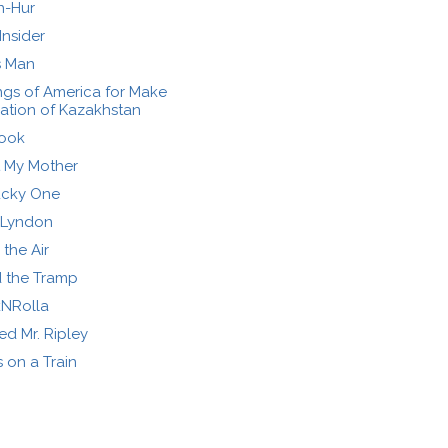
n-Hur
Insider
s Man
ings of America for Make
Nation of Kazakhstan
ook
t My Mother
ucky One
 Lyndon
 the Air
 the Tramp
NRolla
ed Mr. Ripley
 on a Train