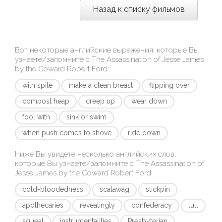
Назад к списку фильмов
Вот некоторые английские выражения, которые Вы
узнаете/запомните с
The Assassination of Jesse James
by the Coward Robert Ford
:
with spite
make a clean breast
flipping over
compost heap
creep up
wear down
fool with
sink or swim
when push comes to shove
ride down
Ниже Вы увидете несколько английских слов,
которые Вы узнаете/запомните с
The Assassination of
Jesse James by the Coward Robert Ford
:
cold-bloodedness
scalawag
stickpin
apothecaries
revealingly
confederacy
lull
squeal
instrumentalities
Presbyterian