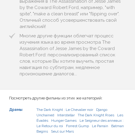
выражения в The Assassination of Jesse James
by the Coward Robert Ford, например, "with
spite", "make a clean breast" или "flipping over".
Отличный способ усовершенствовать свой
английский!
Многие другие функции облегчат процесс
изучения языка во время просмотра The
Assassination of Jesse James by the Coward
Robert Ford: персонализированный список
слов, которые Вы хотите выучить, простая
навигация по субтитрам, медленное
произношение диалогов...
Посмотреть другие фильмы из этих же категорий:
Драмы
The Dark Knight : Le Chevalier noir
Django
Unchained
Interstellar
The Dark Knight Rises
Les
Évadés
Hunger Games
Le Seigneur des anneaux :
Le Retour du roi
Forrest Gump
Le Parrain
Batman
Begins
Seul sur Mars