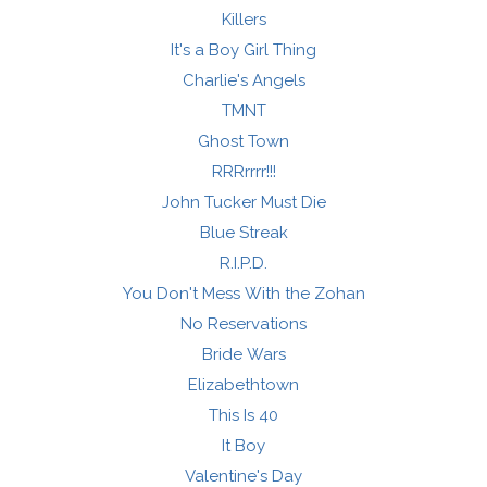
Killers
It's a Boy Girl Thing
Charlie's Angels
TMNT
Ghost Town
RRRrrrr!!!
John Tucker Must Die
Blue Streak
R.I.P.D.
You Don't Mess With the Zohan
No Reservations
Bride Wars
Elizabethtown
This Is 40
It Boy
Valentine's Day