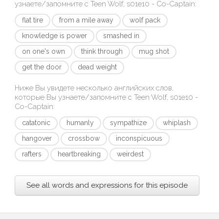
узнаете/запомните с
Teen Wolf, s01e10 - Co-Captain
:
flat tire
from a mile away
wolf pack
knowledge is power
smashed in
on one's own
think through
mug shot
get the door
dead weight
Ниже Вы увидете несколько английских слов,
которые Вы узнаете/запомните с
Teen Wolf, s01e10 -
Co-Captain
:
catatonic
humanly
sympathize
whiplash
hangover
crossbow
inconspicuous
rafters
heartbreaking
weirdest
See all words and expressions for this episode