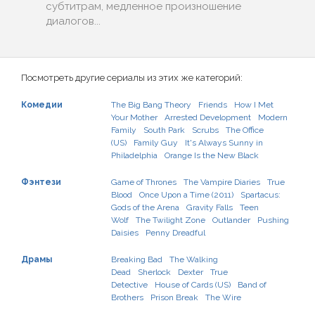
субтитрам, медленное произношение
диалогов...
Посмотреть другие сериалы из этих же категорий:
Комедии
The Big Bang Theory
Friends
How I Met
Your Mother
Arrested Development
Modern
Family
South Park
Scrubs
The Office
(US)
Family Guy
It's Always Sunny in
Philadelphia
Orange Is the New Black
Фэнтези
Game of Thrones
The Vampire Diaries
True
Blood
Once Upon a Time (2011)
Spartacus:
Gods of the Arena
Gravity Falls
Teen
Wolf
The Twilight Zone
Outlander
Pushing
Daisies
Penny Dreadful
Драмы
Breaking Bad
The Walking
Dead
Sherlock
Dexter
True
Detective
House of Cards (US)
Band of
Brothers
Prison Break
The Wire