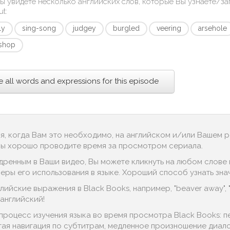
ы увидете несколько английских слов, которые Вы узнаете/з
ut
:
ly
sing-song
judgey
burgled
veering
arsehole
shop
e all words and expressions for this episode
ся, когда Вам это необходимо, на английском и/или Вашем 
 Вы хорошо проводите время за просмотром сериала.
дренным в Ваши видео, Вы можете кликнуть на любом слове в
ы его использования в языке. Хороший способ узнать значение
ийские выражения в Black Books, например, "beaver away", "s
английский!
процесс изучения языка во время просмотра Black Books: 
тая навигация по субтитрам, медленное произношение диалог