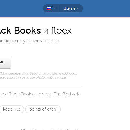
Войти
ack Books
и
fleex
повышаете уровень своего
ов
ouTube, становятся бесплатными после подписки;
з такой сервис, как Netflix, либо скачав
те с
Black Books, s01e05 - The Big Lock-
keep out
points of entry