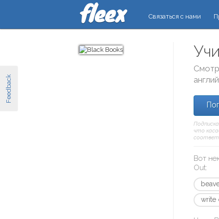
Связаться с нами
П
Учи
Смотр
Feedback
англи
Поп
Подписка
что касае
соответс
Вот не
Out
:
beave
write