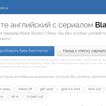
ресса
те английский с сериалом
Bl
я сериалы
Black Books
с
fleex
, Вы без особых усилий 
йского
робовать fleex бесплатно
Назад к списку сериал
 на fleex не включает доступ к этому сериалу. Несколько видео, доступных на Y
тся других сериалов, например этого, Вы должны получить доступ к ним либо чере
твующий видео-файл в интернете.
которые английские выражения, которые Вы узнаете/запомни
r away
shave off
get used
give it a shot
stick out
 on
let in
locked out