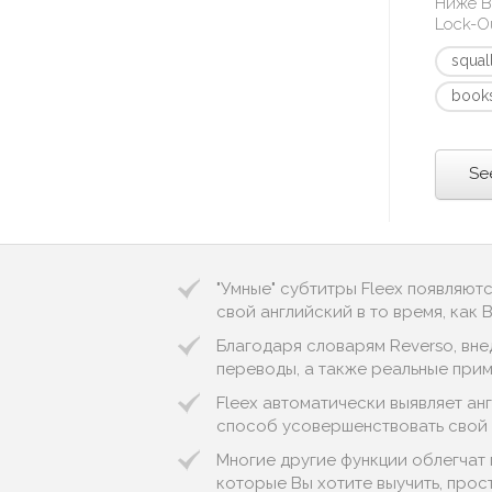
Ниже В
Lock-O
squal
book
Se
"Умные" субтитры Fleex появляют
свой английский в то время, как
Благодаря словарям Reverso, вне
переводы, а также реальные пример
Fleex автоматически выявляет англ
способ усовершенствовать свой 
Многие другие функции облегчат 
которые Вы хотите выучить, прос