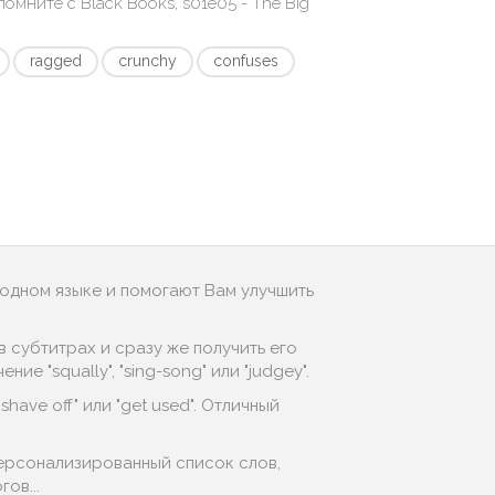
апомните с
Black Books, s01e05 - The Big
ragged
crunchy
confuses
родном языке и помогают Вам улучшить
 субтитрах и сразу же получить его
 "squally", "sing-song" или "judgey".
have off" или "get used". Отличный
персонализированный список слов,
ов...