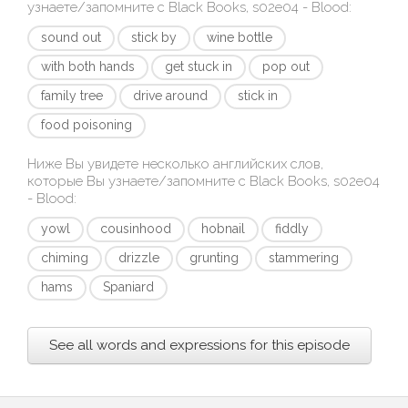
узнаете/запомните с
Black Books, s02e04 - Blood
:
sound out
stick by
wine bottle
with both hands
get stuck in
pop out
family tree
drive around
stick in
food poisoning
Ниже Вы увидете несколько английских слов,
которые Вы узнаете/запомните с
Black Books, s02e04
- Blood
:
yowl
cousinhood
hobnail
fiddly
chiming
drizzle
grunting
stammering
hams
Spaniard
See all words and expressions for this episode