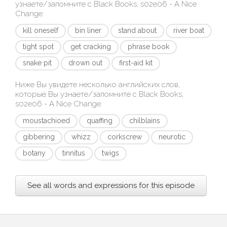
узнаете/запомните с
Black Books, s02e06 - A Nice
Change
:
kill oneself
bin liner
stand about
river boat
tight spot
get cracking
phrase book
snake pit
drown out
first-aid kit
Ниже Вы увидете несколько английских слов,
которые Вы узнаете/запомните с
Black Books,
s02e06 - A Nice Change
:
moustachioed
quaffing
chilblains
gibbering
whizz
corkscrew
neurotic
botany
tinnitus
twigs
See all words and expressions for this episode