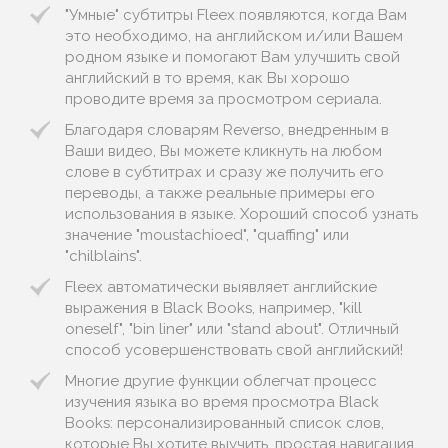
"Умные" субтитры Fleex появляются, когда Вам
это необходимо, на английском и/или Вашем
родном языке и помогают Вам улучшить свой
английский в то время, как Вы хорошо
проводите время за просмотром сериала.
Благодаря словарям Reverso, внедренным в
Ваши видео, Вы можете кликнуть на любом
слове в субтитрах и сразу же получить его
переводы, а также реальные примеры его
использования в языке. Хороший способ узнать
значение "moustachioed", "quaffing" или
"chilblains".
Fleex автоматически выявляет английские
выражения в Black Books, например, "kill
oneself", "bin liner" или "stand about". Отличный
способ усовершенствовать свой английский!
Многие другие функции облегчат процесс
изучения языка во время просмотра Black
Books: персонализированный список слов,
которые Вы хотите выучить, простая навигация