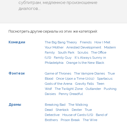
субтитрам, медленное произношение
диалогов...
Посмотреть другие сериалы из этих же категорий:
Комедии
The Big Bang Theory
Friends
How I Met
Your Mother
Arrested Development
Modern
Family
South Park
Scrubs
The Office
(US)
Family Guy
It's Always Sunny in
Philadelphia
Orange Is the New Black
Фэнтези
Game of Thrones
The Vampire Diaries
True
Blood
Once Upon a Time (2011)
Spartacus:
Gods of the Arena
Gravity Falls
Teen
Wolf
The Twilight Zone
Outlander
Pushing
Daisies
Penny Dreadful
Драмы
Breaking Bad
The Walking
Dead
Sherlock
Dexter
True
Detective
House of Cards (US)
Band of
Brothers
Prison Break
The Wire