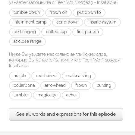
узнаете/запомните с
Teen Wolf, s03e23 - Insatiable
:
tumble down
frown on
put down to
internment camp
send down
insane asylum
bell ringing
coffee cup
first person
at close range
Ниже Вы увидете несколько английских слов,
которые Вы узнаете/запомните с
Teen Wolf, s03e23 -
Insatiable
:
nutjob
red-haired
materializing
collarbone
arrowhead
frown
cursing
tumble
magically
ache
See all words and expressions for this episode