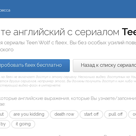
ресса
те английский с сериалом
Te
я сериалы
Teen Wolf
с
fleex
, Вы без особых усилий по
йского
робовать fleex бесплатно
Назад к списку сериал
 на fleex не включает доступ к этому сериалу. Несколько видео, доступных на Y
тся других сериалов, например этого, Вы должны получить доступ к ним либо чере
твующий видео-файл в интернете.
которые английские выражения, которые Вы узнаете/запомни
ae
:
ut
are you kidding
death row
start off
pull off
o
l by
it going