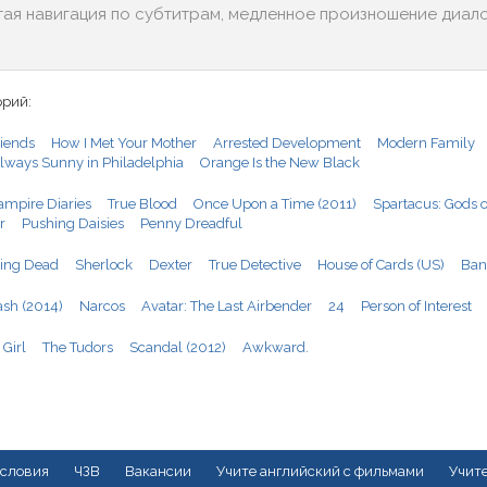
тая навигация по субтитрам, медленное произношение диалог
орий:
iends
How I Met Your Mother
Arrested Development
Modern Family
 Always Sunny in Philadelphia
Orange Is the New Black
ampire Diaries
True Blood
Once Upon a Time (2011)
Spartacus: Gods o
r
Pushing Daisies
Penny Dreadful
ing Dead
Sherlock
Dexter
True Detective
House of Cards (US)
Ban
ash (2014)
Narcos
Avatar: The Last Airbender
24
Person of Interest
 Girl
The Tudors
Scandal (2012)
Awkward.
словия
ЧЗВ
Вакансии
Учите английский с фильмами
Учите