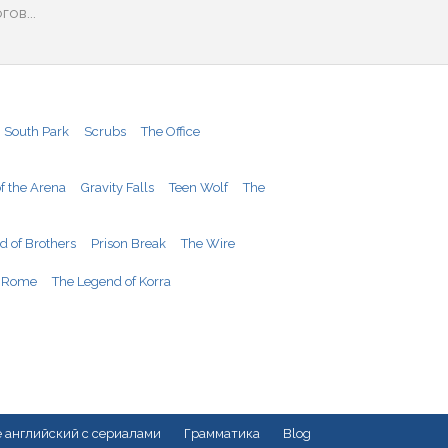
ов...
South Park
Scrubs
The Office
f the Arena
Gravity Falls
Teen Wolf
The
d of Brothers
Prison Break
The Wire
Rome
The Legend of Korra
 английский с сериалами
Грамматика
Blog