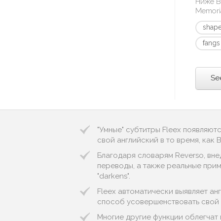
Ниже В
Memori
shape
fangs
Se
"Умные" субтитры Fleex появляют
свой английский в то время, как
Благодаря словарям Reverso, вне
переводы, а также реальные приме
"darkens".
Fleex автоматически выявляет англ
способ усовершенствовать свой 
Многие другие функции облегчат 