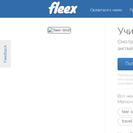
Связаться с нами
П
Учи
Смотр
Feedback
англи
Поп
Подписка
что касае
соответс
Вот не
Memori
tear o
trave