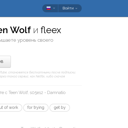
Войти
en Wolf
и
fleex
вышаете уровень своего
ов
ouTube, становятся бесплатными после подписки;
з такой сервис, как Netflix, либо скачав
те с
Teen Wolf, s05e12 - Damnatio
ut of work
for trying
get by