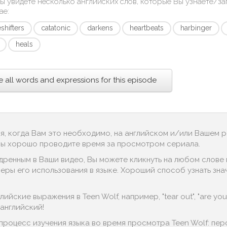
ы увидете несколько английских слов, которые Вы узнаете/з
ae
:
shifters
catatonic
darkens
heartbeats
harbinger
heals
e all words and expressions for this episode
ся, когда Вам это необходимо, на английском и/или Вашем 
 Вы хорошо проводите время за просмотром сериала.
дренным в Ваши видео, Вы можете кликнуть на любом слове в
ры его использования в языке. Хороший способ узнать значени
ийские выражения в Teen Wolf, например, "tear out", "are you
английский!
процесс изучения языка во время просмотра Teen Wolf: пе