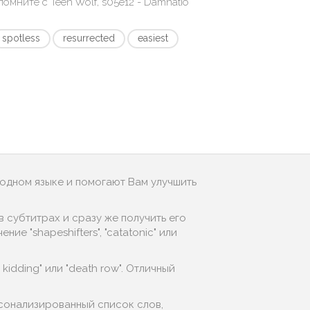
апомните с
Teen Wolf, s05e12 - Damnatio
spotless
resurrected
easiest
родном языке и помогают Вам улучшить
 субтитрах и сразу же получить его
е "shapeshifters", "catatonic" или
 kidding" или "death row". Отличный
рсонализированный список слов,