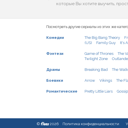
которые Вы хотите выучить, прос
Посмотреть другие сериалы из этих же катег
Комедии
The Big Bang Theory
Fr
(US)
Family Guy
It's
Фэнтези
Game of Thrones
The V
Twilight Zone
Outlande
Драмы
Breaking Bad
The Walk
Боевики
Arrow
Vikings
The Fl
Романтические
Pretty Little Liars
Gossip
fleex
©
2026
Политика конфиденциальности
У