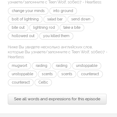
узнаете/запомните с
Teen Wolf, s06e07 - Heartless
:
change your minds
into ground
bolt of lightning
salad bar
send down
bite out
lightning rod
take a bite
hollowed out
you killed them
Ниже Вы увидете несколько английских слов,
которые Вы узнаете/запомните с
Teen Wolf, s06e07 -
Heartless
:
mugwort
raiding
raiding
unstoppable
unstoppable
scents
scents
counteract
counteract
Celtic
See all words and expressions for this episode