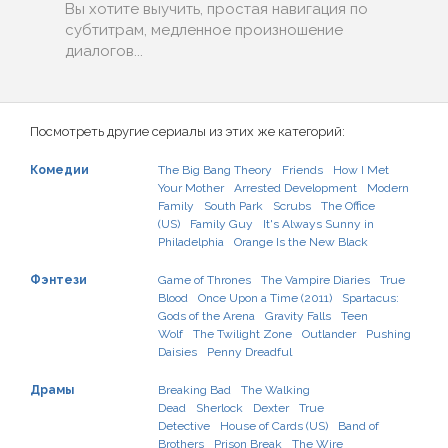
Вы хотите выучить, простая навигация по
субтитрам, медленное произношение
диалогов...
Посмотреть другие сериалы из этих же категорий:
Комедии
The Big Bang Theory
Friends
How I Met
Your Mother
Arrested Development
Modern
Family
South Park
Scrubs
The Office
(US)
Family Guy
It's Always Sunny in
Philadelphia
Orange Is the New Black
Фэнтези
Game of Thrones
The Vampire Diaries
True
Blood
Once Upon a Time (2011)
Spartacus:
Gods of the Arena
Gravity Falls
Teen
Wolf
The Twilight Zone
Outlander
Pushing
Daisies
Penny Dreadful
Драмы
Breaking Bad
The Walking
Dead
Sherlock
Dexter
True
Detective
House of Cards (US)
Band of
Brothers
Prison Break
The Wire