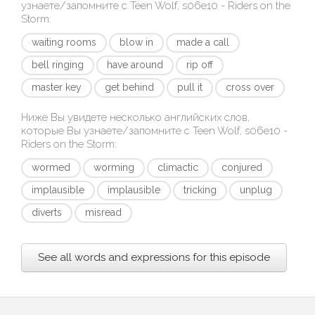
узнаете/запомните с
Teen Wolf, s06e10 - Riders on the
Storm
:
waiting rooms
blow in
made a call
bell ringing
have around
rip off
master key
get behind
pull it
cross over
Ниже Вы увидете несколько английских слов,
которые Вы узнаете/запомните с
Teen Wolf, s06e10 -
Riders on the Storm
:
wormed
worming
climactic
conjured
implausible
implausible
tricking
unplug
diverts
misread
See all words and expressions for this episode