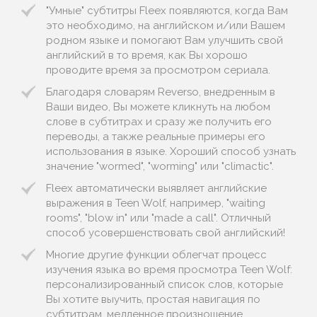
"Умные" субтитры Fleex появляются, когда Вам
это необходимо, на английском и/или Вашем
родном языке и помогают Вам улучшить свой
английский в то время, как Вы хорошо
проводите время за просмотром сериала.
Благодаря словарям Reverso, внедренным в
Ваши видео, Вы можете кликнуть на любом
слове в субтитрах и сразу же получить его
переводы, а также реальные примеры его
использования в языке. Хороший способ узнать
значение "wormed", "worming" или "climactic".
Fleex автоматически выявляет английские
выражения в Teen Wolf, например, "waiting
rooms", "blow in" или "made a call". Отличный
способ усовершенствовать свой английский!
Многие другие функции облегчат процесс
изучения языка во время просмотра Teen Wolf:
персонализированный список слов, которые
Вы хотите выучить, простая навигация по
субтитрам, медленное произношение