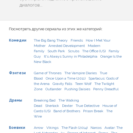
диалогов...
Посмотреть другие сериалы из этих же категорий:
Комедии
The Big Bang Theory
Friends
How I Met Your
Mother
Arrested Development
Modern
Family
South Park
Scrubs
The Office (US)
Family
Guy
It's Always Sunny in Philadelphia
Orange Is the
New Black
Фэнтези
Game of Thrones
The Vampire Diaries
True
Blood
Once Upon a Time (2011)
Spartacus: Gods of
the Arena
Gravity Falls
Teen Wolf
The Twilight
Zone
Outlander
Pushing Daisies
Penny Dreadful
Драмы
Breaking Bad
The Walking
Dead
Sherlock
Dexter
True Detective
House of
Cards (US)
Band of Brothers
Prison Break
The
Wire
Боевики
Arrow
Vikings
The Flash (2014)
Narcos
Avatar: The