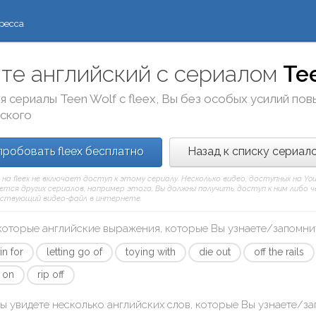
ресса
те английский с сериалом
Te
я сериалы
Teen Wolf
с
fleex
, Вы без особых усилий по
йского
робовать fleex бесплатно
Назад к списку сериал
 на fleex не включает доступ к этому сериалу. Несколько видео, доступных на Y
тся других сериалов, например этого, Вы должны получить доступ к ним либо чере
твующий видео-файл в интернете.
которые английские выражения, которые Вы узнаете/запомни
in for
letting go of
toying with
die out
off the rails
 on
rip off
ы увидете несколько английских слов, которые Вы узнаете/з