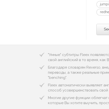
jumpi
redh
Se
"Умные" субтитры Fleex появляют
свой английский в то время, как
Благодаря словарям Reverso, вне
переводы, а также реальные приме
"benching".
Fleex автоматически выявляет англи
способ усовершенствовать свой 
Многие другие функции облегчат 
которые Вы хотите выучить, прос