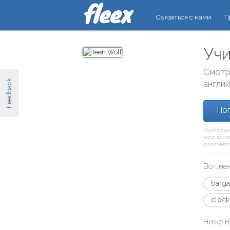
Связаться с нами
П
Учи
Смотр
Feedback
англи
Поп
Подписка
что касае
соответс
Вот не
barga
clock
Ниже В