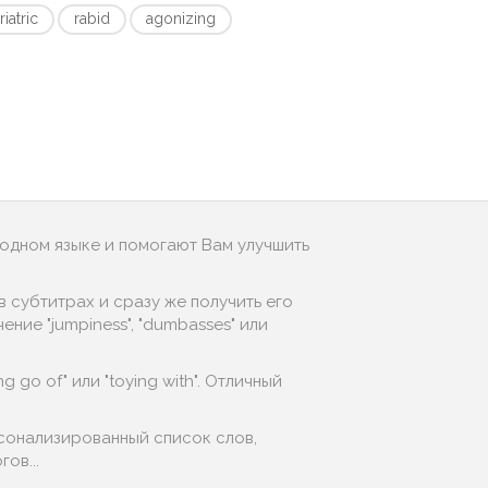
riatric
rabid
agonizing
родном языке и помогают Вам улучшить
 субтитрах и сразу же получить его
ние "jumpiness", "dumbasses" или
g go of" или "toying with". Отличный
рсонализированный список слов,
ов...