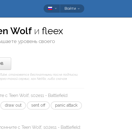
Войти
en Wolf
и
fleex
вышаете уровень своего
ов
ouTube, становятся бесплатными после подписки;
з такой сервис, как Netflix, либо скачав
те с
Teen Wolf, s02e11 - Battlefield
:
draw out
sent off
panic attack
апомните с
Teen Wolf, s02e11 - Battlefield
: