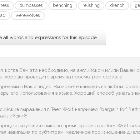
ness
dumbasses
benching
relishing
drench
ge
ead
werewolves
e all words and expressions for this episode
ся, когда Вам это необходимо, на английском и/или Вашем 
 Вы хорошо проводите время за просмотром сериала.
дренным в Ваши видео, Вы можете кликнуть на любом слове в
ры его использования в языке. Хороший способ узнать значе
йские выражения в Teen Wolf, например, "bargain for", "lettin
английский!
процесс изучения языка во время просмотра Teen Wolf: пе
тая навигация по субтитрам, медленное произношение диалог