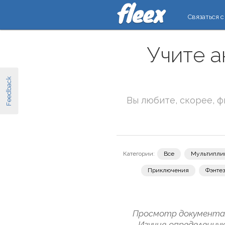
Связаться с
Учите 
Feedback
Вы любите, скорее, 
Категории:
Все
Мультипли
Приключения
Фэнте
Просмотр документал
Изучив определенну