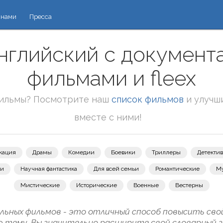
 нами
Пресса
английский с документ
фильмами и fleex
фильмы? Посмотрите наш
список фильмов
и улучш
вместе с ними!
кация
Драмы
Комедии
Боевики
Триллеры
Детекти
зи
Научная фантастика
Для всей семьи
Романтические
М
Мистические
Исторические
Военные
Вестерны
ьных фильмов - это отличный способ повысить свой 
ю тему, Вы значительно расширите свой словарный з