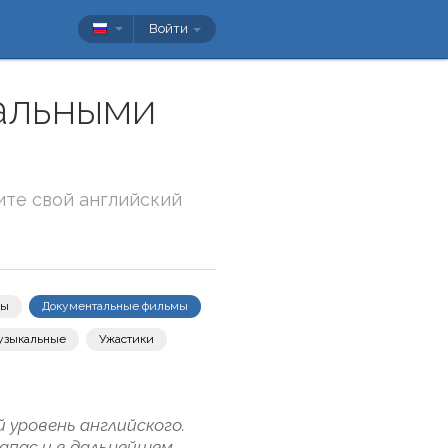
Войти
альными
ите свой английский
вы
Документальные фильмы
узыкальные
Ужастики
уровень английского.
апас и в дальнейшем