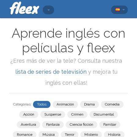
Aprende inglés con
películas y fleex
¿Eres más de ver la tele? Consulta nuestra
lista de series de televisión
y mejora tu
inglés con ellas!
Categorías:
Todos
Animación
Drama
Comedia
Acción
Suspense
Crimen
Documental
Aventura
Fantasía
Ciencia ficción
Familiar
Romance
Música
Terror
Misterio
Historia