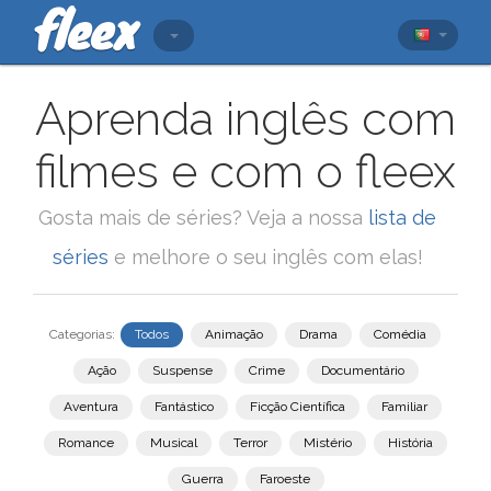
Aprenda inglês com
filmes e com o fleex
Gosta mais de séries? Veja a nossa
lista de
séries
e melhore o seu inglês com elas!
Categorias:
Todos
Animação
Drama
Comédia
Ação
Suspense
Crime
Documentário
Aventura
Fantástico
Ficção Científica
Familiar
Romance
Musical
Terror
Mistério
História
Guerra
Faroeste