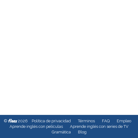
fleex
©
2026
Política de privacidad
Términos
FAQ
Empleo
Aprende inglés con películas
Aprende inglés con series de TV
Gramàtica
Blog