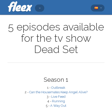
5 episodes available
for the tv show
Dead Set
Season 1
1 -
Outbreak
2 -
Can the Housemates Keep Angel Alive?
3 -
Live Feed
4 -
Running
5 -
A Way Out