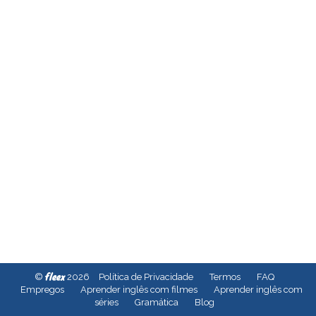
fleex
©
2026
Política de Privacidade
Termos
FAQ
Empregos
Aprender inglês com filmes
Aprender inglês com
séries
Gramática
Blog