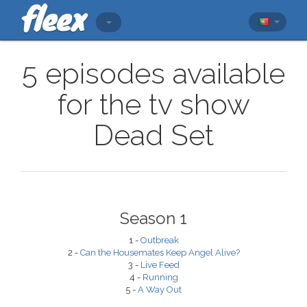
5 episodes available
for the tv show
Dead Set
Season 1
1 -
Outbreak
2 -
Can the Housemates Keep Angel Alive?
3 -
Live Feed
4 -
Running
5 -
A Way Out