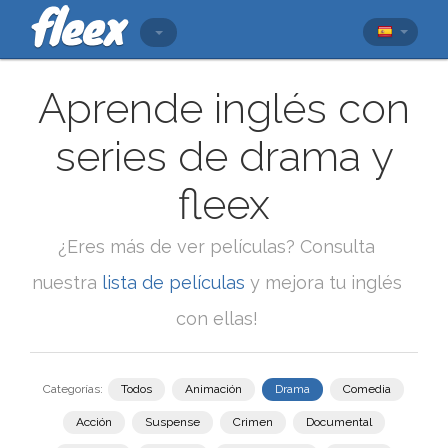
Aprende inglés con
series de drama y
fleex
¿Eres más de ver películas? Consulta
nuestra
lista de películas
y mejora tu inglés
con ellas!
Categorías:
Todos
Animación
Drama
Comedia
Acción
Suspense
Crimen
Documental