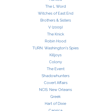
The L Word
Witches of East End
Brothers & Sisters
V (2009)
The Knick
Robin Hood
TURN: Washington's Spies
Killjoys
Colony
The Event
Shadowhunters
Covert Affairs
NCIS: New Orleans
Greek
Hart of Dixie
Caprica