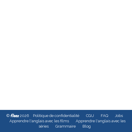
fleex
©
2026
Politique de confidentialité
CGU
FAQ
Jobs
Apprendre l'anglais avec les films
Apprendre l'anglais avec les
séries
Grammaire
Blog