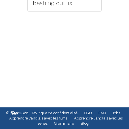
bashing out
fleex
©
2026
Politique de confidentialité
CGU
FAQ
Jobs
Apprendre l'anglais avec les films
Apprendre l'anglais avec les
séries
Grammaire
Blog