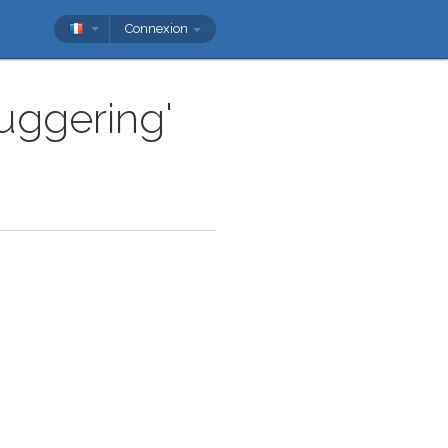
Connexion
buggering'