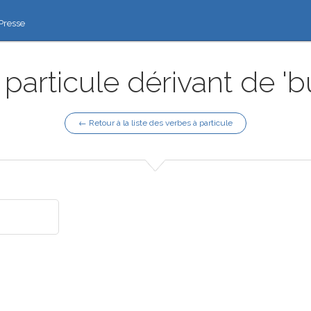
Presse
particule dérivant de '
← Retour à la liste des verbes à particule