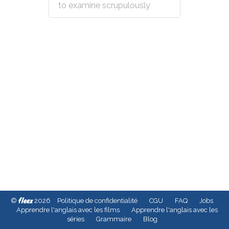
to examine scrupulously
fleex
©
2026
Politique de confidentialité
CGU
FAQ
Jobs
Apprendre l'anglais avec les films
Apprendre l'anglais avec les
séries
Grammaire
Blog