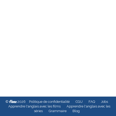
fleex
©
2026
Politique de confidentialité
CGU
FAQ
Jobs
Apprendre l'anglais avec les films
Apprendre l'anglais avec les
séries
Grammaire
Blog