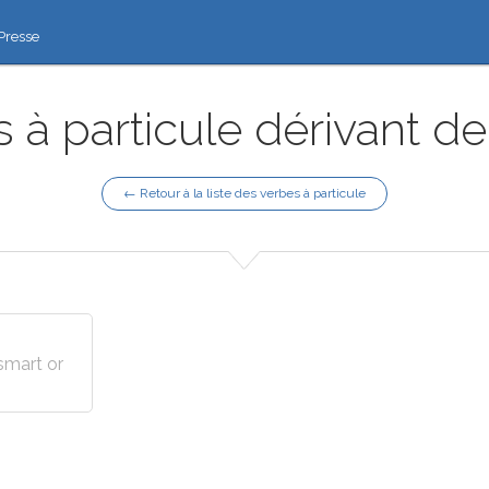
Presse
 à particule dérivant de
← Retour à la liste des verbes à particule
smart or