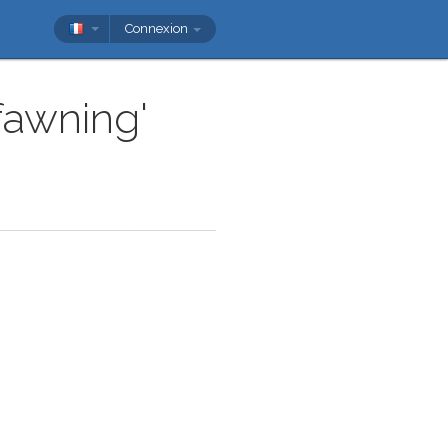
Connexion
fawning'