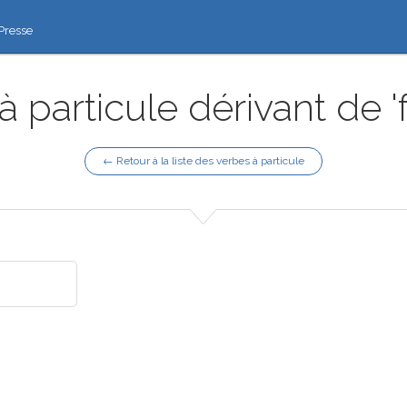
Presse
à particule dérivant de '
← Retour à la liste des verbes à particule