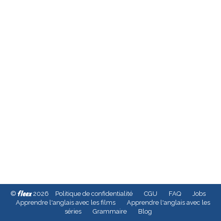
fleex
©
2026
Politique de confidentialité
CGU
FAQ
Jobs
Apprendre l'anglais avec les films
Apprendre l'anglais avec les
séries
Grammaire
Blog