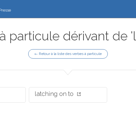
Presse
 particule dérivant de '
← Retour à la liste des verbes à particule
latching on to