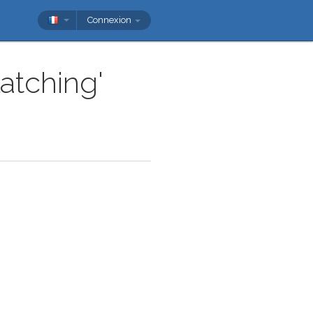
Connexion
latching'