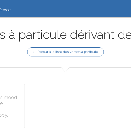
Presse
 à particule dérivant de 
← Retour à la liste des verbes à particule
n's mood
re
ppy,