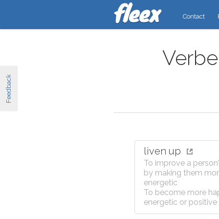
Contact
Verbes
Feedback
liven up
To improve a perso
by making them mo
energetic
To become more ha
energetic or positive