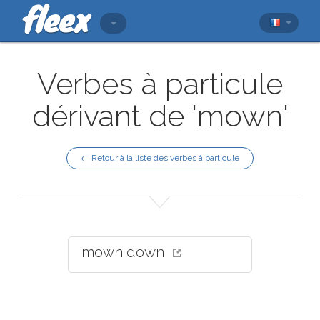
Verbes à particule
dérivant de 'mown'
← Retour à la liste des verbes à particule
mown down