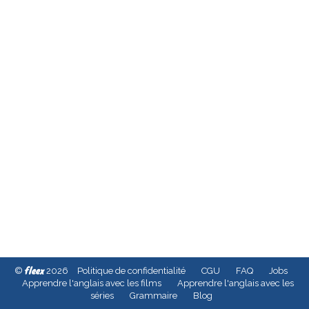
fleex
©
2026
Politique de confidentialité
CGU
FAQ
Jobs
Apprendre l'anglais avec les films
Apprendre l'anglais avec les
séries
Grammaire
Blog