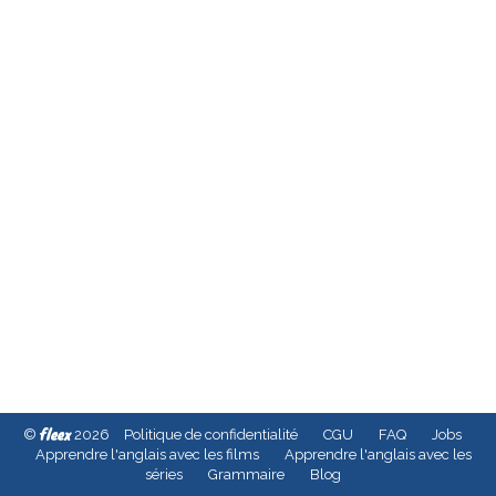
fleex
©
2026
Politique de confidentialité
CGU
FAQ
Jobs
Apprendre l'anglais avec les films
Apprendre l'anglais avec les
séries
Grammaire
Blog